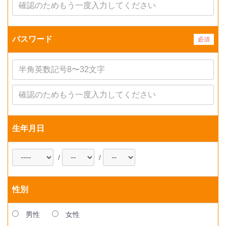
パスワード
必須
生年月日
/
/
性別
男性
女性